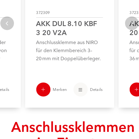
372309
3723
AKK DUL 8.10 KBF
AK
3 20 V2A
20
der
Anschlussklemme aus NIRO
Ans
von
für den Klemmbereich 3–
für
r
20 mm mit Doppelüberleger.
36 
Merken
Details
etails
Anschlussklemmen