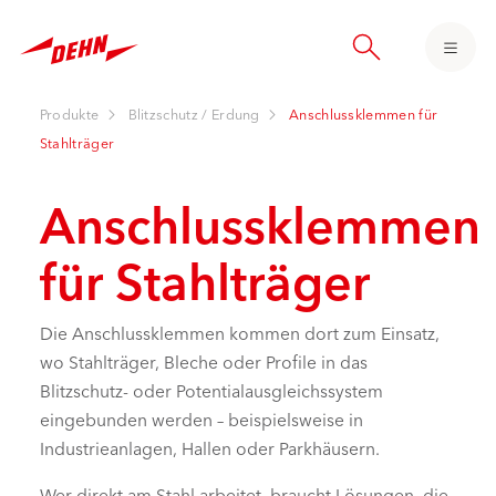
Skip
to
main
content
Produkte
Blitzschutz / Erdung
Anschlussklemmen für
Stahlträger
Anschlussklemmen
für Stahlträger
Die Anschlussklemmen kommen dort zum Einsatz,
wo Stahlträger, Bleche oder Profile in das
Blitzschutz- oder Potentialausgleichssystem
eingebunden werden – beispielsweise in
Industrieanlagen, Hallen oder Parkhäusern.
Wer direkt am Stahl arbeitet, braucht Lösungen, die