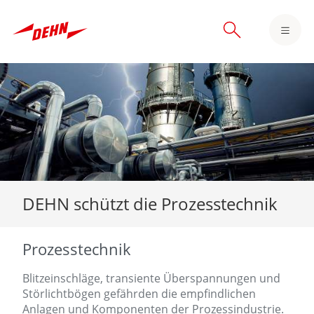
Skip
to
main
content
DEHN schützt die Prozesstechnik
Prozesstechnik
Blitzeinschläge, transiente Überspannungen und
Störlichtbögen gefährden die empfindlichen
Anlagen und Komponenten der Prozessindustrie.