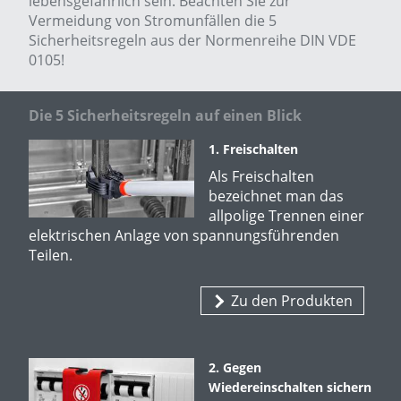
lebensgefährlich sein. Beachten Sie zur
Vermeidung von Stromunfällen die 5
Sicherheitsregeln aus der Normenreihe DIN VDE
0105!
Die 5 Sicherheitsregeln auf einen Blick
1. Freischalten
Als Freischalten
bezeichnet man das
allpolige Trennen einer
elektrischen Anlage von spannungsführenden
Teilen.
Zu den Produkten
2. Gegen
Wiedereinschalten sichern