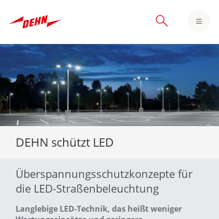
Skip
to
main
content
DEHN schützt LED
Überspannungsschutzkonzepte für
die LED-Straßenbeleuchtung
Langlebige LED-Technik, das heißt weniger