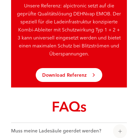
Unsere Referenz: alpictronic setzt auf die
geprüfte Qualitätslösung DEHNvap EMOB. Der
speziell für die Ladeinfrastruktur konzipierte
Kombi-Ableiter mit Schutzwirkung Typ 1 + 2 +
3 kann universell eingesetzt werden und bietet
einen maximalen Schutz bei Blitzströmen und
Überspannungen.
Download Referenz
FAQs
Muss meine Ladesäule geerdet werden?