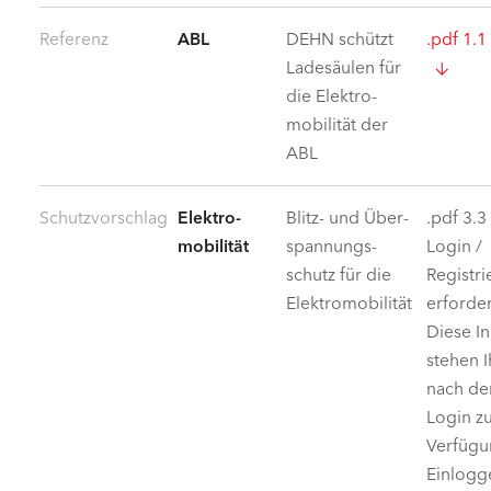
Referenz
ABL
DEHN schützt
.pdf 1.
Ladesäulen für
die Elektro­
mobilität der
ABL
Schutzvorschlag
Elektro­
Blitz- und Über­
.pdf 3.
mobilität
spannungs­
Login /
schutz für die
Registr
Elektro­mobilität
erforder
Diese In
stehen 
nach d
Login z
Verfügu
Einlogg