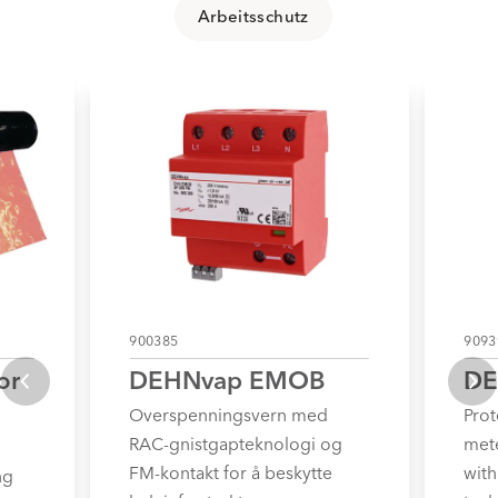
Arbeitsschutz
900385
9093
or
DEHNvap EMOB
DE
Overspenningsvern med
Prot
RAC-gnistgapteknologi og
met
FM-kontakt for å beskytte
wit
ng