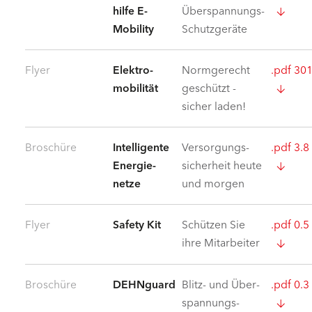
hilfe E-
Überspannungs-
Mobility
Schutzgeräte
Flyer
Elektro­
Normgerecht
.pdf 30
mobilität
geschützt -
sicher laden!
Broschüre
Intelligente
Versorgungs­
.pdf 3.
Energie­
sicherheit heute
netze
und morgen
Flyer
Safety Kit
Schützen Sie
.pdf 0.
ihre Mitarbeiter
Broschüre
DEHNguard
Blitz- und Über­
.pdf 0.
spannungs­