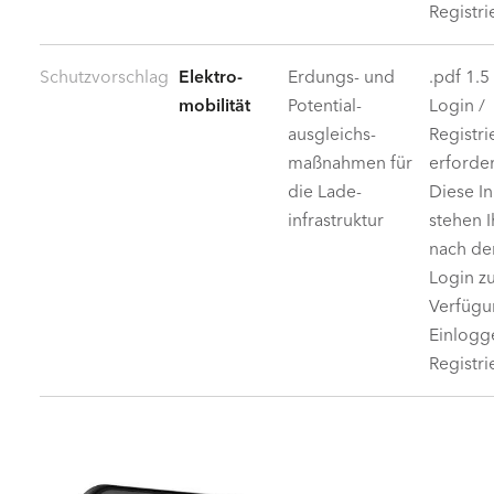
Registri
Schutzvorschlag
Elektro­
Erdungs- und
.pdf 1.
mobilität
Potential­
Login /
ausgleichs­
Registr
maßnahmen für
erforder
die Lade­
Diese In
infrastruktur
stehen 
nach d
Login z
Verfügu
Einlogg
Registri