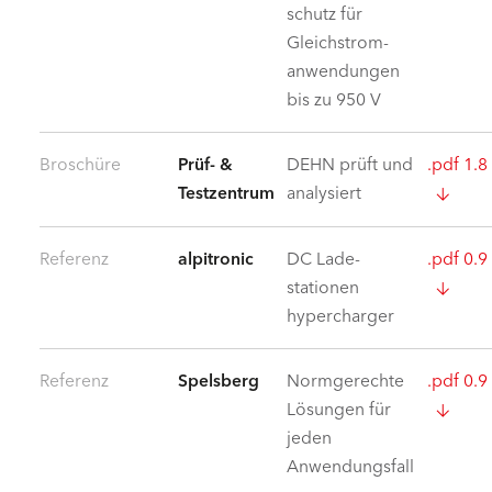
schutz für
Gleich­strom­
anwendungen
bis zu 950 V
Broschüre
Prüf- &
DEHN prüft und
.pdf 1.
Testzentrum
analysiert
Referenz
alpitronic
DC Lade­
.pdf 0.
stationen
hypercharger
Referenz
Spelsberg
Normgerechte
.pdf 0.
Lösungen für
jeden
Anwendungs­fall