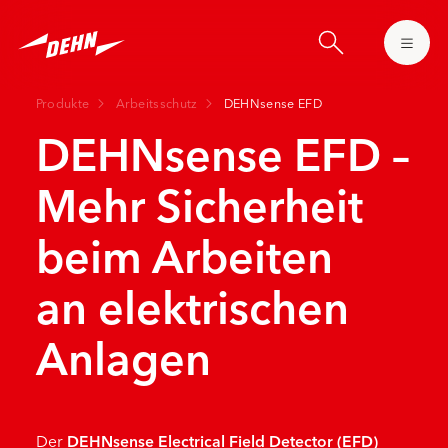
Skip
to
main
content
Produkte
Arbeitsschutz
DEHNsense EFD
DEHNsense EFD –
Mehr Sicherheit
beim Arbeiten
an elektrischen
Anlagen
Der
DEHNsense Electrical Field Detector (EFD)