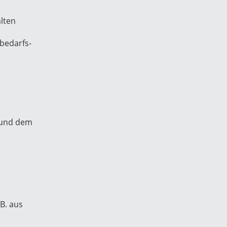
lten
nbedarfs-
 und dem
B. aus