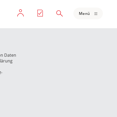
Menü
en Daten
klärung
z-