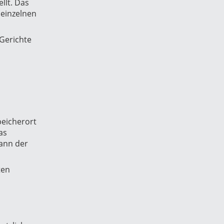
llt. Das
einzelnen
Gerichte
peicherort
as
dann der
ten