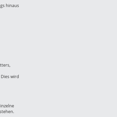
ags hinaus
ters,
 Dies wird
inzelne
stehen.