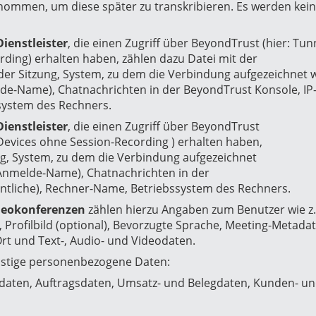
ommen, um diese später zu transkribieren. Es werden kei
ienstleister
, die einen Zugriff über BeyondTrust (hier: Tu
ding) erhalten haben, zählen dazu Datei mit der
der Sitzung, System, zu dem die Verbindung aufgezeichnet w
de-Name), Chatnachrichten in der BeyondTrust Konsole, IP
ssystem des Rechners.
ienstleister
, die einen Zugriff über BeyondTrust
evices ohne Session-Recording ) erhalten haben,
ung, System, zu dem die Verbindung aufgezeichnet
 Anmelde-Name), Chatnachrichten in der
entliche), Rechner-Name, Betriebssystem des Rechners.
ideokonferenzen
zählen hierzu
Angaben zum Benutzer wie
z
 Profilbild (optional), Bevorzugte Sprache, Meeting-Metadat
rt und Text-, Audio- und Videodaten.
nstige personenbezogene Daten:
sdaten, Auftragsdaten, Umsatz- und Belegdaten, Kunden- u