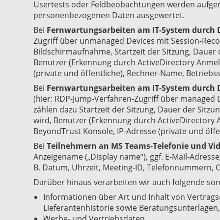
Usertests oder Feldbeobachtungen werden aufgen
personenbezogenen Daten ausgewertet.
Bei
Fernwartungsarbeiten
am IT-System durch D
Zugriff über unmanaged Devices mit Session-Recor
Bildschirmaufnahme, Startzeit der Sitzung, Dauer 
Benutzer (Erkennung durch ActiveDirectory Anmel
(private und öffentliche), Rechner-Name, Betrieb
Bei
Fernwartungsarbeiten am IT-System durch D
(hier: RDP-Jump-Verfahren-Zugriff über managed D
zählen dazu Startzeit der Sitzung, Dauer der Sitz
wird, Benutzer (Erkennung durch ActiveDirectory
BeyondTrust Konsole, IP-Adresse (private und öff
Bei
Teilnehmern an MS Teams-Telefonie und V
Anzeigename („Display name“), ggf. E-Mail-Adresse,
B. Datum, Uhrzeit, Meeting-ID, Telefonnummern, O
Darüber hinaus verarbeiten wir auch folgende so
Informationen über Art und Inhalt von Vertrag
Lieferantenhistorie sowie Beratungsunterlagen,
Werbe- und Vertriebsdaten,