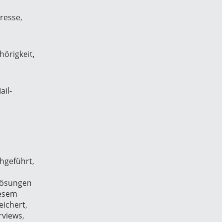
resse,
,
örigkeit,
il-
hgeführt,
Lösungen
iesem
ichert,
rviews,