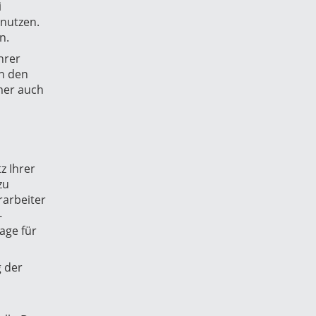
i
 nutzen.
n.
hrer
ch den
mmer auch
z Ihrer
zu
rarbeiter
-
age für
 der