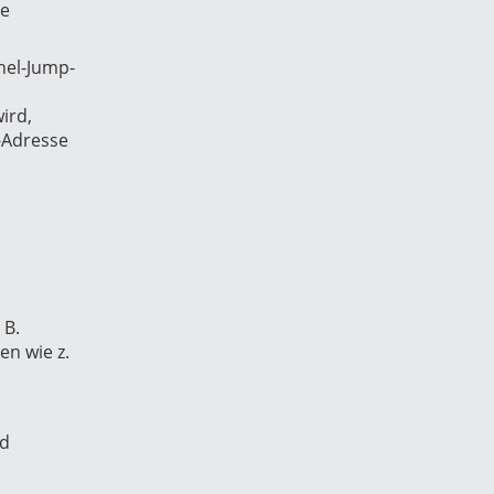
ne
nnel-Jump-
ird,
-Adresse
. B.
en wie z.
nd