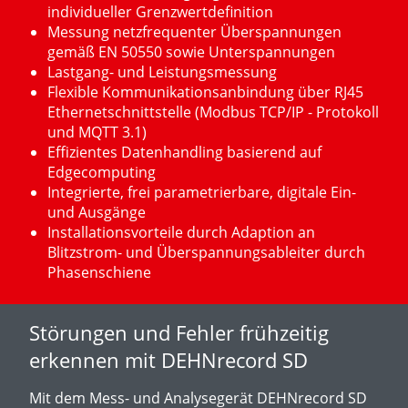
individueller Grenzwertdefinition
Messung netzfrequenter Überspannungen
gemäß EN 50550 sowie Unterspannungen
Lastgang- und Leistungsmessung
Flexible Kommunikationsanbindung über RJ45
Ethernetschnittstelle (Modbus TCP/IP - Protokoll
und MQTT 3.1)
Effizientes Datenhandling basierend auf
Edgecomputing
Integrierte, frei parametrierbare, digitale Ein-
und Ausgänge
Installationsvorteile durch Adaption an
Blitzstrom- und Überspannungsableiter durch
Phasenschiene
Störungen und Fehler frühzeitig
erkennen mit DEHNrecord SD
Mit dem Mess- und Analysegerät DEHNrecord SD