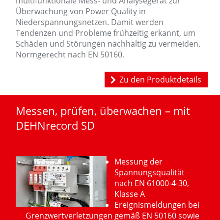
multifunktionale Mess- und Analysegerät zur
Überwachung von Power Quality in
Niederspannungsnetzen. Damit werden
Tendenzen und Probleme frühzeitig erkannt, um
Schäden und Störungen nachhaltig zu vermeiden.
Normgerecht nach EN 50160.
Zu den Produktdetails
Messen, prüfen, überwachen – mit
DEHNrecord SD
Messung der
Spannungsqualität
nach EN 61000-4-30,
Klasse A
Ereignismeldungen bei
Grenzwertverletzungen gemäß EN 50160 sowie