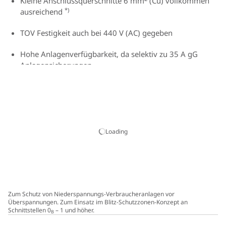
Kleine Anschlussquerschnitte 6 mm
(Cu) vollkommen
*)
ausreichend
TOV Festigkeit auch bei 440 V (AC) gegeben
Hohe Anlagenverfügbarkeit, da selektiv zu 35 A gG
Anlagensicherungen
Komplett leckstromfrei, da galvanische Trennung durch
ACI-Schalteinheit
Energetisch koordiniert innerhalb der Red/Line-
Produktfamilie
Loading
Vibrations- und schockgeprüft nach EN 60068-2
Push-in-Anschlusstechnik
Zum Schutz von Niederspannungs-Verbraucheranlagen vor
Überspannungen. Zum Einsatz im Blitz-Schutzzonen-Konzept an
Schnittstellen 0
– 1 und höher.
B
*)
Die Verdrahtung aller aktiven Leiter ist erd- und