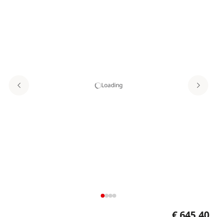
Loading
€ 645,40