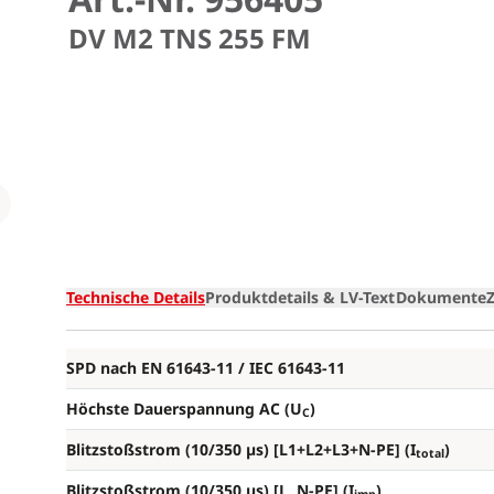
DV M2 TNS 255 FM
Loading
Technische Details
Produktdetails & LV-Text
Dokumente
SPD nach EN 61643-11 / IEC 61643-11
Höchste Dauerspannung AC (U
)
C
Blitzstoßstrom (10/350 µs) [L1+L2+L3+N-PE] (I
)
total
Blitzstoßstrom (10/350 µs) [L, N-PE] (I
)