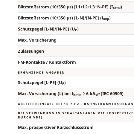
Blitzstoßstrom (10/350 µs) [L1+L2+L3+N-PE] (I
)
total
Blitzstoßstrom (10/350 µs) [L-N]/[N-PE] (I
)
imp
Schutzpegel [L-N]/[N-PE] (U
)
P
Max. Vorsicherung
Zulassungen
FM-Kontakte / Kontaktform
ERGÄNZENDE ANGABEN
Schutzpegel [L-PE] (U
)
P
Max. Vorsicherung (L) bei I
≥ 6 kA
(IEC 60909)
kmin
eff
ABLEITEREINSATZ BEI 16,7 HZ - BAHNSTROMVERSORGU
BEI VERWENDUNG IN SCHALTANLAGEN MIT PROSPEKTIVEN
URCH VDE)
Max. prospektiver Kurzschlussstrom