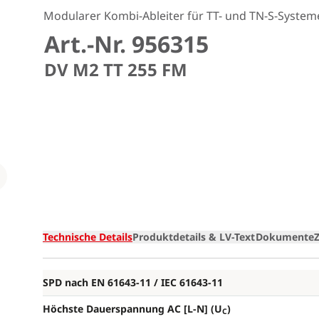
Modularer Kombi-Ableiter für TT- und TN-S-Systeme
Art.-Nr. 956315
DV M2 TT 255 FM
Loading
Technische Details
Produktdetails & LV-Text
Dokumente
SPD nach EN 61643-11 / IEC 61643-11
Höchste Dauerspannung AC [L-N] (U
)
C