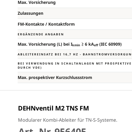
Max. Vorsicherung
Zulassungen
FM-Kontakte / Kontaktform
ERGÄNZENDE ANGABEN
Max. Vorsicherung (L) bei I
≥ 6 kA
(IEC 60909)
kmin
eff
ABLEITEREINSATZ BEI 16,7 HZ - BAHNSTROMVERSORGU
BEI VERWENDUNG IN SCHALTANLAGEN MIT PROSPEKTIVEN
URCH VDE)
Max. prospektiver Kurzschlussstrom
DEHNventil M2 TNS FM
Modularer Kombi-Ableiter für TN-S-Systeme.
Art.-Nr. 956405