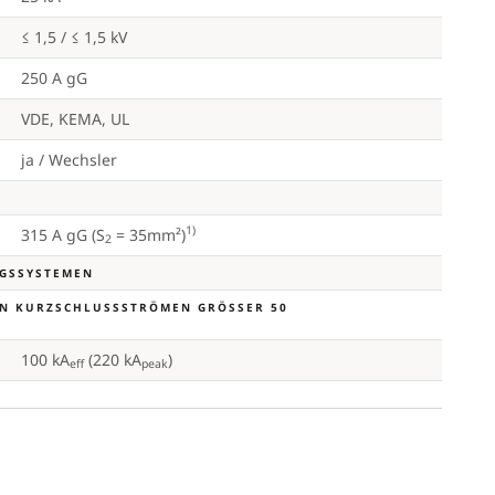
≤ 1,5 / ≤ 1,5 kV
250 A gG
VDE, KEMA, UL
ja / Wechsler
1)
315 A gG (S
= 35mm²)
2
NGSSYSTEMEN
N KURZSCHLUSSSTRÖMEN GRÖSSER 50 K
100 kA
(220 kA
)
eff
peak