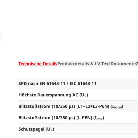
Loading
Technische Details
Produktdetails & LV-Text
Dokumente
SPD nach EN 61643-11 / IEC 61643-11
Höchste Dauerspannung AC (U
)
C
Blitzstoßstrom (10/350 µs) [L1+L2+L3-PEN] (I
)
total
Blitzstoßstrom (10/350 µs) [L-PEN] (I
)
imp
Schutzpegel (U
)
P