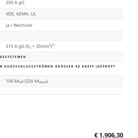
250 A gG
VDE, KEMA, UL
ja / Wechsler
1)
315 A gG (S
= 35mm²)
2
NGSSYSTEMEN
 KURZSCHLUSSSTRÖMEN GRÖSSER 50 KAEFF (GEPRÜFT D
100 kA
(220 kA
)
eff
peak
€ 1.906,30