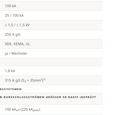
100 kA
25 / 100 kA
≤ 1,5 / ≤ 1,5 kV
250 A gG
VDE, KEMA, UL
ja / Wechsler
1,8 kV
1)
315 A gG (S
= 35mm²)
2
NGSSYSTEMEN
 KURZSCHLUSSSTRÖMEN GRÖSSER 50 KAEFF (GEPRÜFT D
100 kA
(220 kA
)
eff
peak