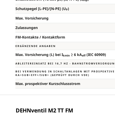
imp
Schutzpegel [L-PE]/[N-PE] (U
)
P
Max. Vorsicherung
Zulassungen
FM-Kontakte / Kontaktform
ERGÄNZENDE ANGABEN
Max. Vorsicherung (L) bei I
≥ 6 kA
(IEC 60909)
kmin
eff
ABLEITEREINSATZ BEI 16,7 HZ - BAHNSTROMVERSORGU
BEI VERWENDUNG IN SCHALTANLAGEN MIT PROSPEKTIVE
A<SUB>EFF</SUB> (GEPRÜFT DURCH VDE)
Max. prospektiver Kurzschlussstrom
DEHNventil M2 TT FM