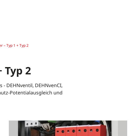
r – Typ 1 + Typ 2
+ Typ 2
is - DEHNventil, DEHNvenCI,
tz-Potentialausgleich und