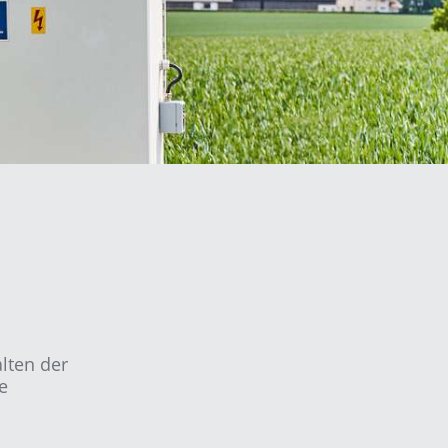
lten der
e