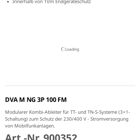
Innerhalb von 10m Endgeräteschutz
Optische Statusanzeige im Modul integriert (grün = ok,
rot = defekt); Statusmeldung durch Fernmeldekontakt
Unterschiedliche Produkte abgestimmt auf die
spezifischen Anforderungen in Mobilfunksystemen
Loading
DVA M NG 3P 100 FM
Modularer Kombi-Ableiter für TT- und TN-S-Systeme (3+1-
Schaltung) zum Schutz der 230/400 V - Stromversorgung
von Mobilfunkanlagen.
Art.-Nr. 900352