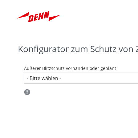
Skip
to
main
content
Konfigurator zum Schutz von 
Äußerer Blitzschutz vorhanden oder geplant