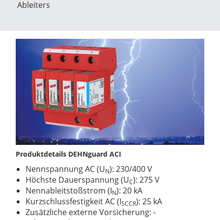
Ableiters
Produktdetails DEHNguard ACI
Nennspannung AC (U
): 230/400 V
N
Höchste Dauerspannung (U
): 275 V
C
Nennableitstoßstrom (I
): 20 kA
N
Kurzschlussfestigkeit AC (I
): 25 kA
SCCR
Zusätzliche externe Vorsicherung: -