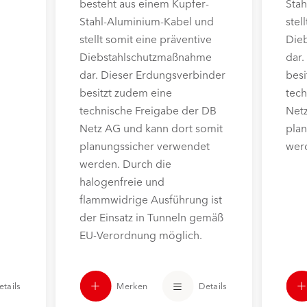
besteht aus einem Kupfer-
Sta
Stahl-Aluminium-Kabel und
stel
stellt somit eine präventive
Die
Diebstahlschutzmaßnahme
dar.
dar. Dieser Erdungsverbinder
besi
besitzt zudem eine
tec
technische Freigabe der DB
Net
Netz AG und kann dort somit
pla
planungssicher verwendet
wer
werden. Durch die
halogenfreie und
flammwidrige Ausführung ist
der Einsatz in Tunneln gemäß
EU-Verordnung möglich.
etails
Merken
Details