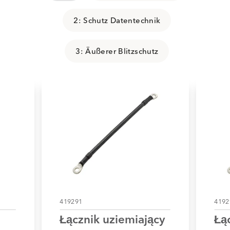
2: Schutz Datentechnik
3: Äußerer Blitzschutz
419291
4192
Łącznik uziemiający
Łą