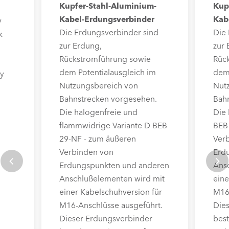
Kupfer-Stahl-Aluminium-
Kup
Kabel-Erdungsverbinder
Kab
y
Die Erdungsverbinder sind
Die
k
zur Erdung,
zur 
Rückstromführung sowie
Rüc
dem Potentialausgleich im
dem 
cy
Nutzungsbereich von
Nut
Bahnstrecken vorgesehen.
Bah
Die halogenfreie und
Die 
flammwidrige Variante D BEB
BEB
29-NF - zum äußeren
Ver
Verbinden von
Erd
Erdungspunkten und anderen
Ans
Anschlußelementen wird mit
eine
einer Kabelschuhversion für
M16
M16-Anschlüsse ausgeführt.
Die
Dieser Erdungsverbinder
best