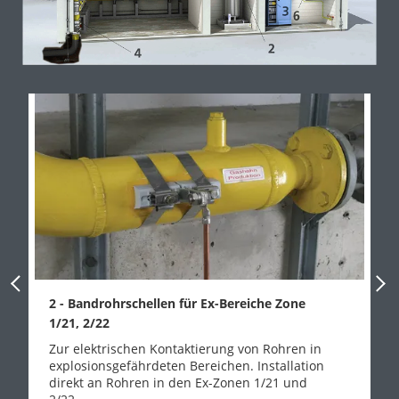
Previous Slide
Next
2 - Bandrohrschellen für Ex-Bereiche Zone
1/21, 2/22
Zur elektrischen Kontaktierung von Rohren in
explosionsgefährdeten Bereichen. Installation
direkt an Rohren in den Ex-Zonen 1/21 und