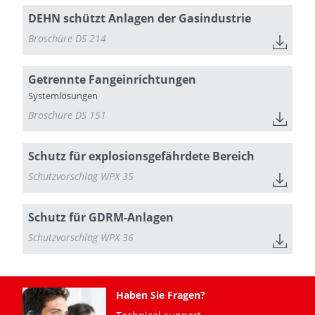
DEHN schützt Anlagen der Gasindustrie
Broschüre DS 214
Getrennte Fangeinrichtungen
Systemlösungen
Broschüre DS 151
Schutz für explosionsgefährdete Bereich
Schutzvorschlag WPX 35
Schutz für GDRM-Anlagen
Schutzvorschlag WPX 36
Haben Sie Fragen?