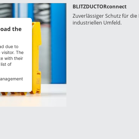
BLITZDUCTORconnect
Zuverlässiger Schutz für d
industriellen Umfeld.
load the
oad due to
 visitor. The
e with their
ist of
Management