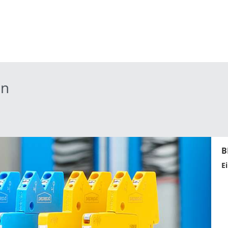
on
B
E