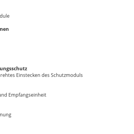
odule
mmen
olungsschutz
rehtes Einstecken des Schutzmoduls
und Empfangseinheit
nnung