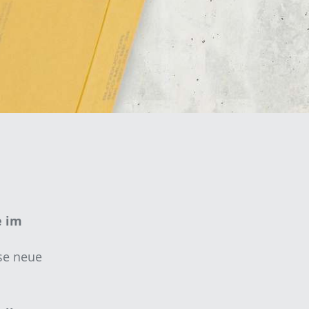
e im
se neue