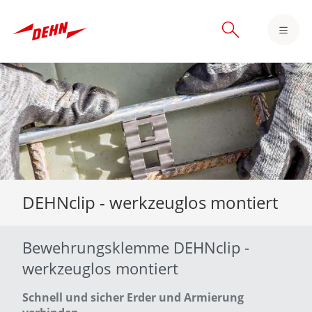
Skip
to
main
content
DEHNclip - werkzeuglos montiert
Bewehrungsklemme DEHNclip -
werkzeuglos montiert
Schnell und sicher Erder und Armierung