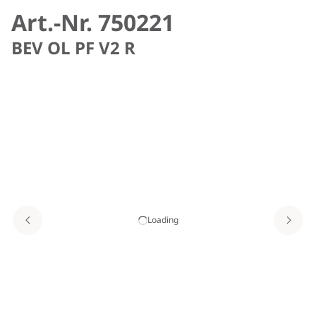
Art.-Nr. 750221
BEV OL PF V2 R
Loading