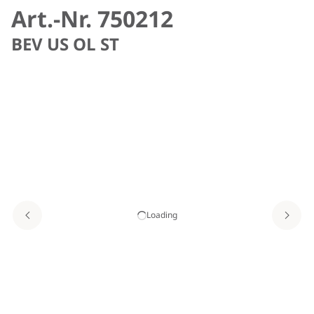
Art.-Nr. 750212
BEV US OL ST
Loading