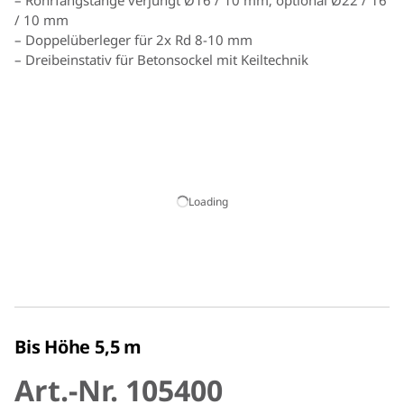
– Rohrfangstange verjüngt Ø16 / 10 mm; optional Ø22 / 16
/ 10 mm
– Doppelüberleger für 2x Rd 8-10 mm
– Dreibeinstativ für Betonsockel mit Keiltechnik
Hinweis:
Zulässige Dachlasten sind zu beachten und
gegebenenfalls mit dem Gebäudeerrichter abzuklären.
Loading
Bis Höhe 5,5 m
Art.-Nr. 105400