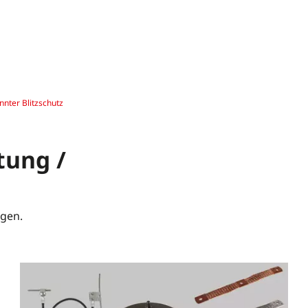
nnter Blitzschutz
tung /
agen.