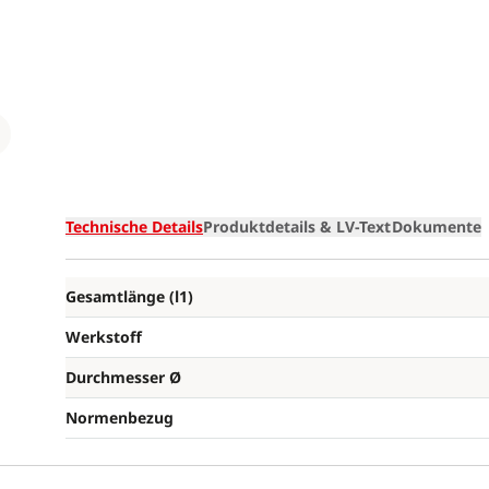
Loading
Technische Details
Produktdetails & LV-Text
Dokumente
Gesamtlänge (l1)
Werkstoff
Durchmesser Ø
Normenbezug