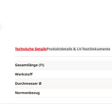
Loading
Technische Details
Produktdetails & LV-Text
Dokumente
Gesamtlänge (l1)
Werkstoff
Durchmesser Ø
Normenbezug