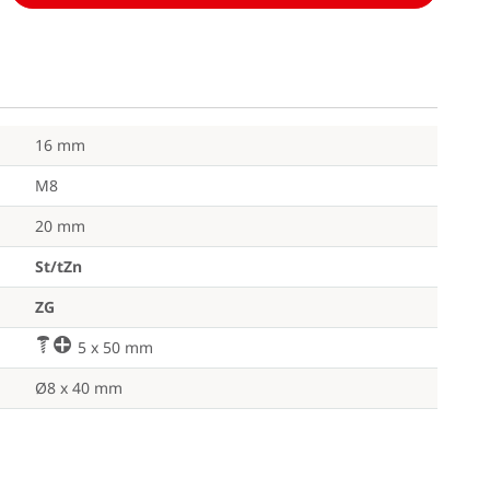
16 mm
M8
20 mm
St/tZn
ZG
a
k
5 x 50 mm
Ø8 x 40 mm