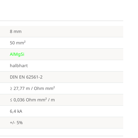
8 mm
50 mm²
AlMgSi
halbhart
DIN EN 62561-2
≥ 27,77 m / Ohm mm²
≤ 0,036 Ohm mm² / m
6,4 kA
+/- 5%