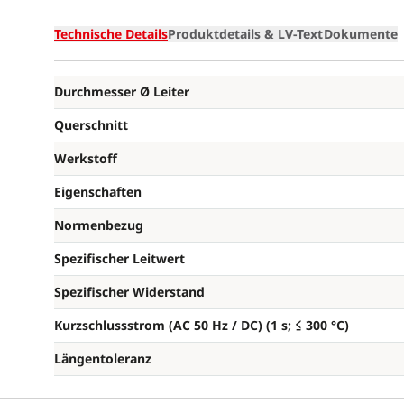
Technische Details
Produktdetails & LV-Text
Dokumente
Durchmesser Ø Leiter
Querschnitt
Werkstoff
Eigenschaften
Normenbezug
Spezifischer Leitwert
Spezifischer Widerstand
Kurzschlussstrom (AC 50 Hz / DC) (1 s; ≤ 300 °C)
Längentoleranz