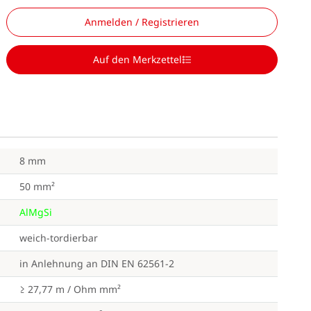
Anmelden / Registrieren
Auf den Merkzettel
8 mm
50 mm²
AlMgSi
weich-tordierbar
in Anlehnung an DIN EN 62561-2
≥ 27,77 m / Ohm mm²