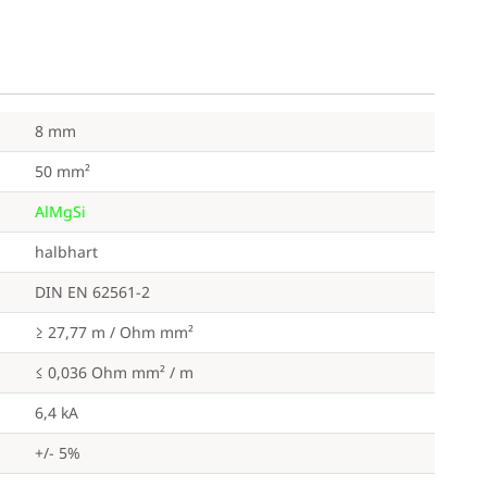
8 mm
50 mm²
AlMgSi
halbhart
DIN EN 62561-2
≥ 27,77 m / Ohm mm²
≤ 0,036 Ohm mm² / m
6,4 kA
+/- 5%