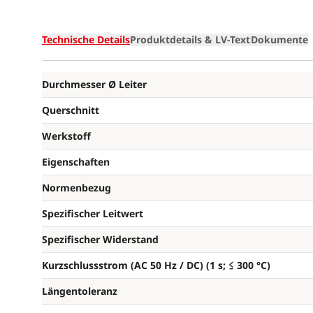
Technische Details
Produktdetails & LV-Text
Dokumente
Durchmesser Ø Leiter
Querschnitt
Werkstoff
Eigenschaften
Normenbezug
Spezifischer Leitwert
Spezifischer Widerstand
Kurzschlussstrom (AC 50 Hz / DC) (1 s; ≤ 300 °C)
Längentoleranz