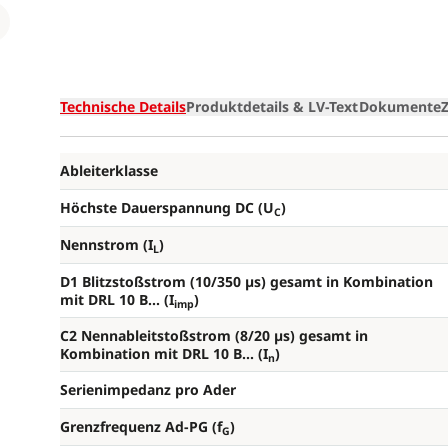
Loading
Technische Details
Produktdetails & LV-Text
Dokumente
Ableiterklasse
Höchste Dauerspannung DC (U
)
C
Nennstrom (I
)
L
D1 Blitzstoßstrom (10/350 µs) gesamt in Kombination
mit DRL 10 B... (I
)
imp
C2 Nennableitstoßstrom (8/20 µs) gesamt in
Kombination mit DRL 10 B... (I
)
n
Serienimpedanz pro Ader
Grenzfrequenz Ad-PG (f
)
G