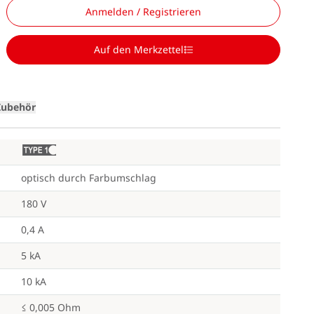
Anmelden / Registrieren
Loading
Auf den Merkzettel
Zubehör
G
optisch durch Farbumschlag
180 V
0,4 A
5 kA
10 kA
≤ 0,005 Ohm