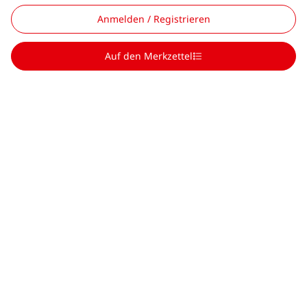
Anmelden / Registrieren
Auf den Merkzettel
Scroll