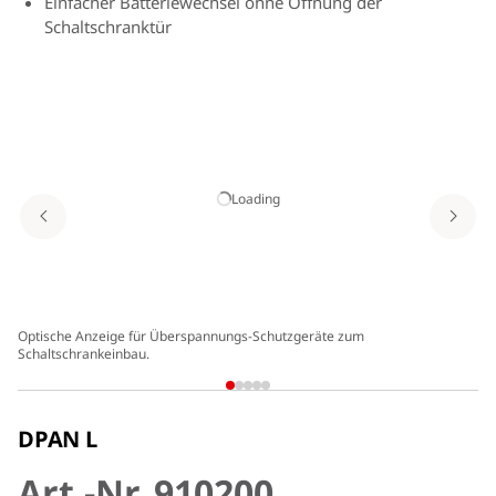
Einfacher Batteriewechsel ohne Öffnung der
Schaltschranktür
Drahtbrucherkennung durch Anschluss des Öffners des
FM-Kontaktes
Loading
Optische Anzeige für Überspannungs-Schutzgeräte zum
Schaltschrankeinbau.
DPAN L
Art.-Nr. 910200