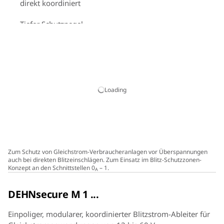
direkt koordiniert
Tiefer Schutzpegel
Funktions- / Defektanzeige durch grün-rote Markierung
im Sichtfenster
Einfacher, werkzeugloser Schutzmodulwechsel durch
Modulverriegelungssystem mit
Loading
Modulentriegelungstaste
Zum Schutz von Gleichstrom-Verbraucheranlagen vor Überspannungen
auch bei direkten Blitzeinschlägen. Zum Einsatz im Blitz-Schutzzonen-
Konzept an den Schnittstellen 0
– 1.
A
DEHNsecure M 1 ...
Einpoliger, modularer, koordinierter Blitzstrom-Ableiter für